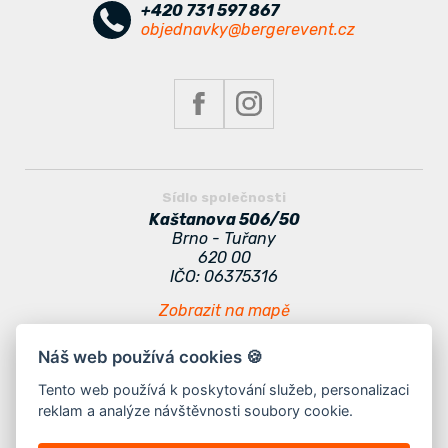
+420 731 597 867
objednavky@bergerevent.cz
Sídlo společnosti
Kaštanova 506/50
Brno - Tuřany
620 00
IČO: 06375316
Zobrazit na mapě
Náš web používá cookies 🍪
Zajímavé odkazy
Odběr novinek
Tento web používá k poskytování služeb, personalizaci
reklam a analýze návštěvnosti soubory cookie.
Kontakt
Doporučení
Jak vybrat stan