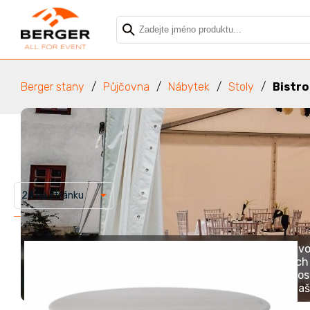
Berger stany
Půjčovna
Nábytek
Stoly
Bistro
24 na stránku
Bistro stoly jsou skvělou 
Bistro
Jsou vyrobeny z kvalitních 
umožní dodat vašemu prosto
nebo veřejnou událost, naše