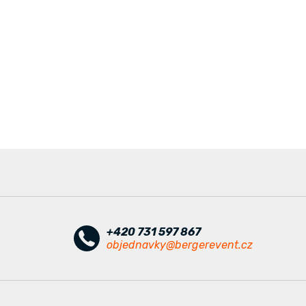
+420 731 597 867
objednavky@bergerevent.cz