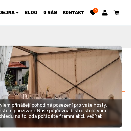
0
DEJNA
BLOG
O NÁS
KONTAKT
Řazení:
Výchozí
|
Cena
ylem přinášejí pohodlné posezení pro vaše hosty.
i častém používání. Naše půjčovna bistro stolů vám
hledu na to, zda pořádáte firemní akci, večírek