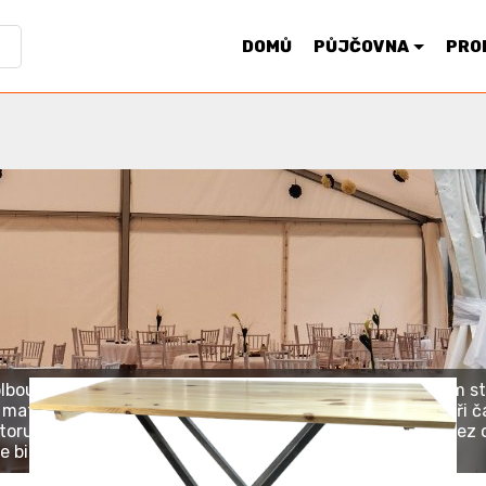
DOMŮ
PŮJČOVNA
PRO
KATEGORIE
volbou pro vaši událost. S kompaktním designem a útulným st
materiálů, které zajišťují jejich odolnost a trvanlivost i př
ru moderní a stylový vzhled, který přiláká zákazníky. Bez o
 bistro stoly jsou ideální volbou pro vaše potřeby.