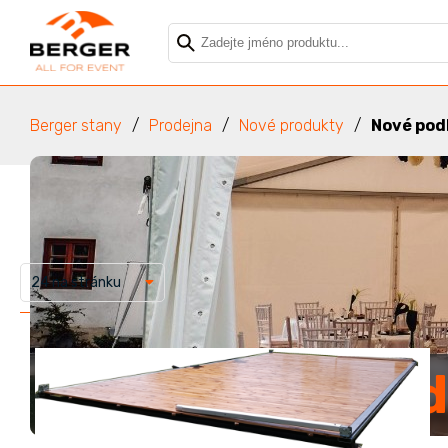
Berger stany
Prodejna
Nové produkty
Nové pod
24 na stránku
Nové podlahy d