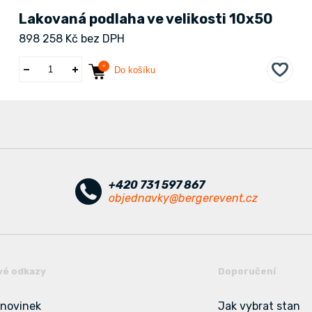
Lakovaná podlaha ve velikosti 10x50
898 258 Kč bez DPH
Do košíku
+420 731 597 867
objednavky@bergerevent.cz
vé odkazy
Doporučení
 novinek
Jak vybrat stan