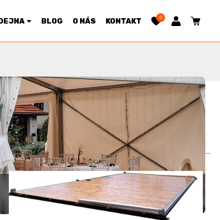
0
DEJNA
BLOG
O NÁS
KONTAKT
Řazení:
Výchozí
|
Cena