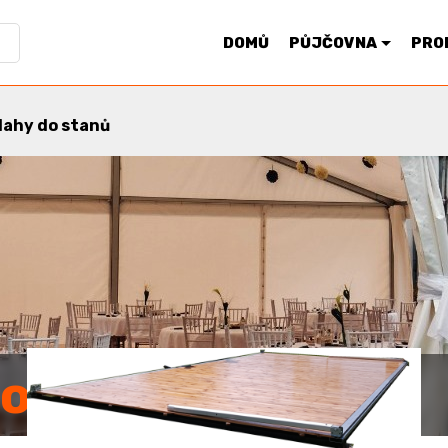
DOMŮ
PŮJČOVNA
PRO
lahy do stanů
KATEGORIE
o stanů