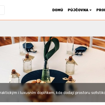
DOMŮ
PŮJČOVNA
PRO
KATEGORIE
raktickým i luxusním doplňkem, kde dodají prostoru sofistik