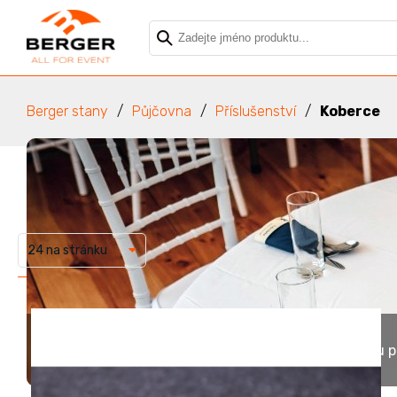
Berger stany
Půjčovna
Příslušenství
Koberce
24 na stránku
Koberce
Naše koberce jsou p