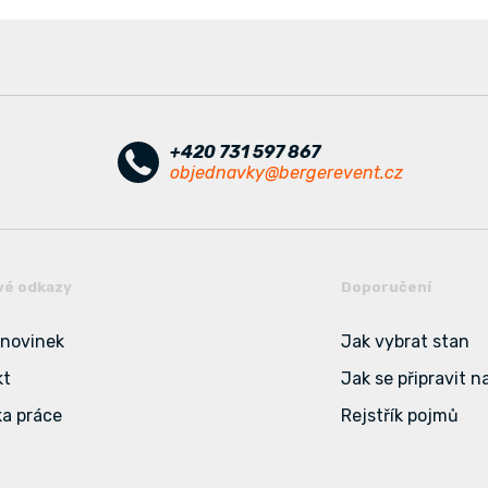
+420 731 597 867
objednavky@bergerevent.cz
vé odkazy
Doporučení
 novinek
Jak vybrat stan
kt
Jak se připravit n
a práce
Rejstřík pojmů