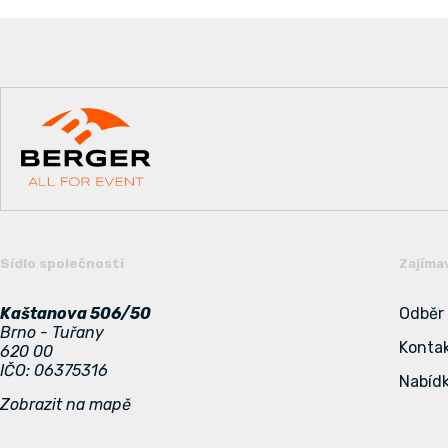
Sídlo společnosti
Zajíma
Kaštanova 506/50
Odběr
Brno - Tuřany
Konta
620 00
IČO: 06375316
Nabídk
Zobrazit na mapě