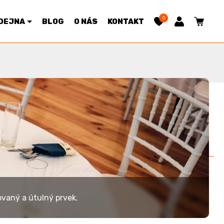
0
DEJNA
BLOG
O NÁS
KONTAKT
Řazení:
Výchozí
|
Cena
ovaný a útulný prvek.