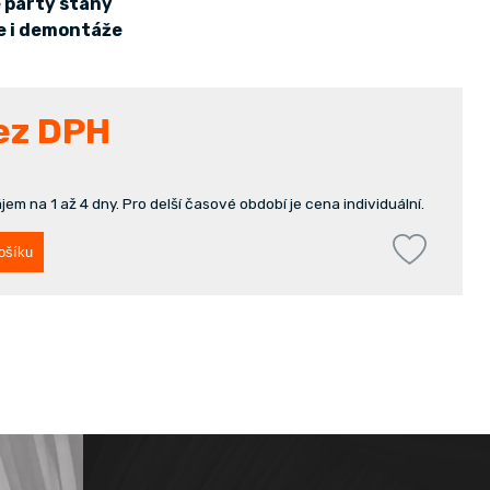
e párty stany
e i demontáže
ez DPH
em na 1 až 4 dny. Pro delší časové období je cena individuální.
ošíku