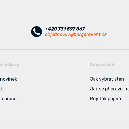
+420 731 597 867
objednavky@bergerevent.cz
vé odkazy
Doporučení
 novinek
Jak vybrat stan
kt
Jak se připravit n
a práce
Rejstřík pojmů