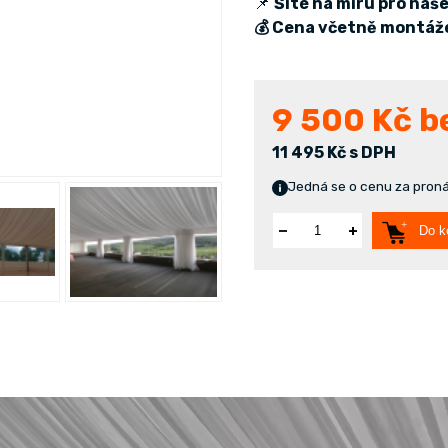
📌
Šité na míru pro naš
💰 Cena včetně montáž
9 500
Kč b
11 495 Kč s DPH
Jedná se o cenu za pronáj
Do k