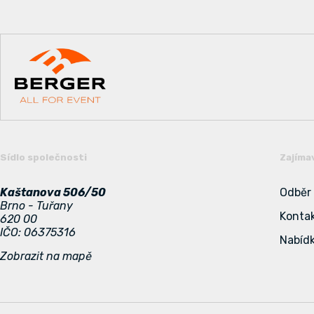
Sídlo společnosti
Zajíma
Kaštanova 506/50
Odběr
Brno - Tuřany
Konta
620 00
IČO: 06375316
Nabídk
Zobrazit na mapě