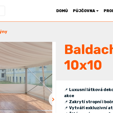
DOMŮ
PŮJČOVNA
PRO
ýny
Baldac
10x10
📌
Luxusní látková dekor
akce
📌
Zakrytí stropní i bo
📌
Vytváří exkluzivní 