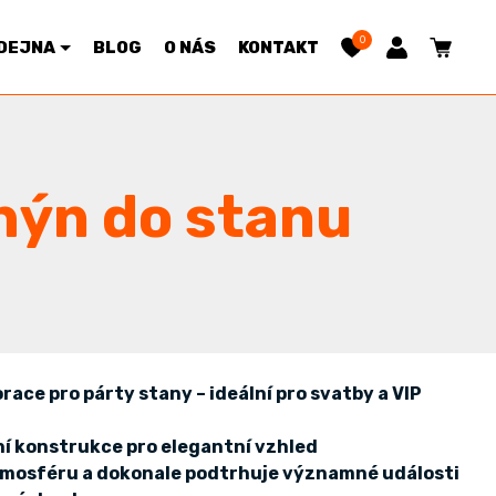
0
DEJNA
BLOG
O NÁS
KONTAKT
hýn do stanu
ace pro párty stany – ideální pro svatby a VIP
ční konstrukce pro elegantní vzhled
atmosféru a dokonale podtrhuje významné události