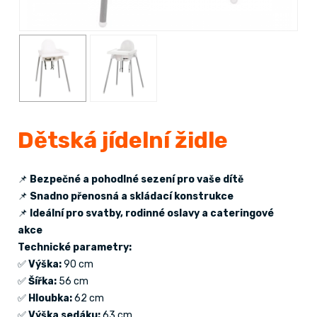
Dětská jídelní židle
📌
Bezpečné a pohodlné sezení pro vaše dítě
📌
Snadno přenosná a skládací konstrukce
📌
Ideální pro svatby, rodinné oslavy a cateringové
akce
Technické parametry:
✅
Výška:
90 cm
✅
Šířka:
56 cm
✅
Hloubka:
62 cm
✅
Výška sedáku:
63 cm