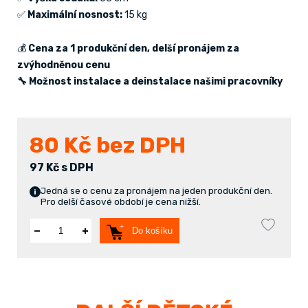
✅
Maximální nosnost:
15 kg
💰
Cena za 1 produkční den, delší pronájem za
zvýhodněnou cenu
🔧 Možnost instalace a deinstalace našimi pracovníky
80
Kč bez DPH
97 Kč s DPH
Jedná se o cenu za pronájem na jeden produkční den.
Pro delší časové období je cena nižší.
Do košíku