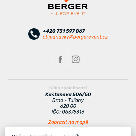
+420 731 597 867
objednavky@bergerevent.cz
Sídlo společnosti
Kaštanova 506/50
Brno - Tuřany
620 00
IČO: 06375316
Zobrazit na mapě