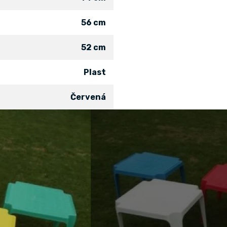
56 cm
52 cm
Plast
Červená