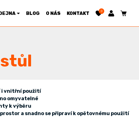
0
DEJNA
BLOG
O NÁS
KONTAKT
stůl
 vnitřní použití
dno omyvatelné
nty k výběru
 prostor a snadno se připraví k opětovnému použití