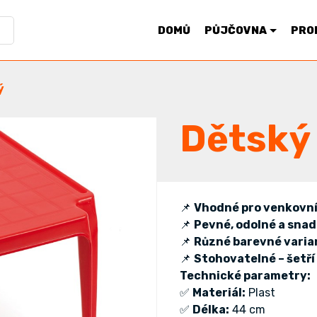
DOMŮ
PŮJČOVNA
PRO
ý
Dětský 
📌
Vhodné pro venkovní i
📌
Pevné, odolné a sna
📌
Různé barevné varia
📌
Stohovatelné – šetří
Technické parametry:
✅
Materiál:
Plast
✅
Délka:
44 cm