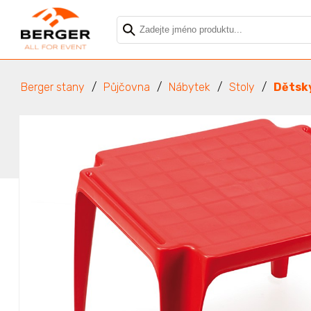
Berger stany
Půjčovna
Nábytek
Stoly
Dětsk