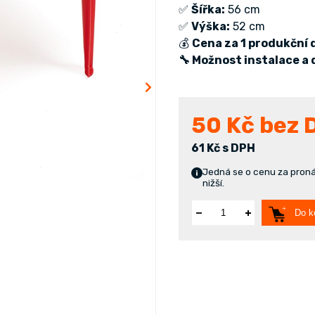
✅
Šířka:
56 cm
✅
Výška:
52 cm
💰
Cena za 1 produkční 
🔧 Možnost instalace a
50
Kč bez 
61 Kč s DPH
Jedná se o cenu za proná
nižší.
Do k