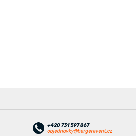
+420 731 597 867
objednavky@bergerevent.cz