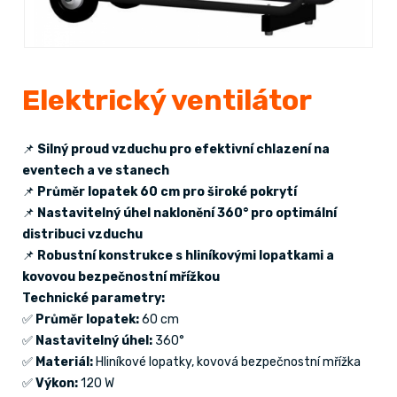
Elektrický ventilátor
📌
Silný proud vzduchu pro efektivní chlazení na
eventech a ve stanech
📌
Průměr lopatek 60 cm pro široké pokrytí
📌
Nastavitelný úhel naklonění 360° pro optimální
distribuci vzduchu
📌
Robustní konstrukce s hliníkovými lopatkami a
kovovou bezpečnostní mřížkou
Technické parametry:
✅
Průměr lopatek:
60 cm
✅
Nastavitelný úhel:
360°
✅
Materiál:
Hliníkové lopatky, kovová bezpečnostní mřížka
✅
Výkon:
120 W