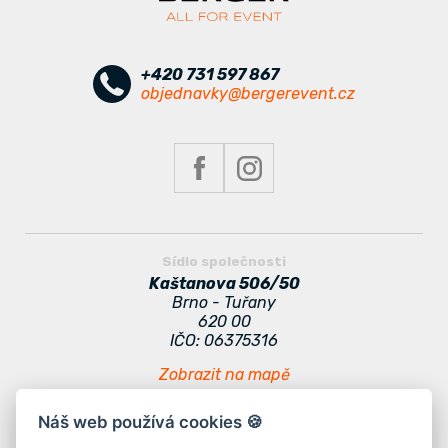
+420 731 597 867
objednavky@bergerevent.cz
Sídlo společnosti
Kaštanova 506/50
Brno - Tuřany
620 00
IČO: 06375316
Zobrazit na mapě
Náš web používá cookies 🍪
Zajímavé odkazy