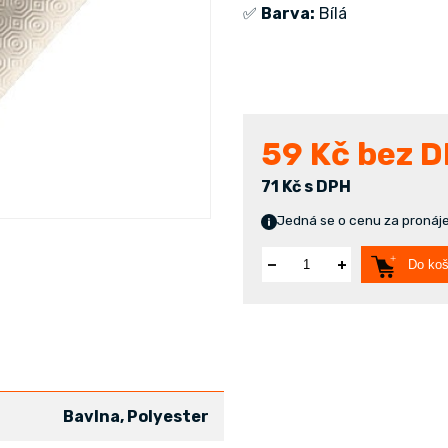
✅
Barva:
Bílá
59
Kč bez 
71 Kč s DPH
Jedná se o cenu za pronáje
Do koš
Bavlna, Polyester