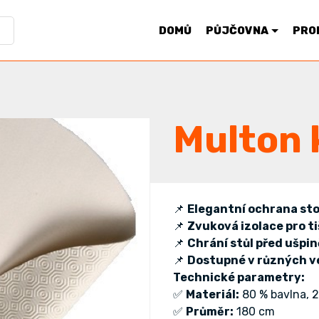
DOMŮ
PŮJČOVNA
PRO
Multon 
📌
Elegantní ochrana stol
📌
Zvuková izolace pro ti
📌
Chrání stůl před ušpi
📌
Dostupné v různých v
Technické parametry:
✅
Materiál:
80 % bavlna, 2
✅
Průměr:
180 cm