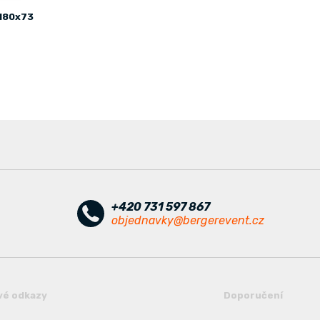
 180x73
+420 731 597 867
objednavky@bergerevent.cz
vé odkazy
Doporučení