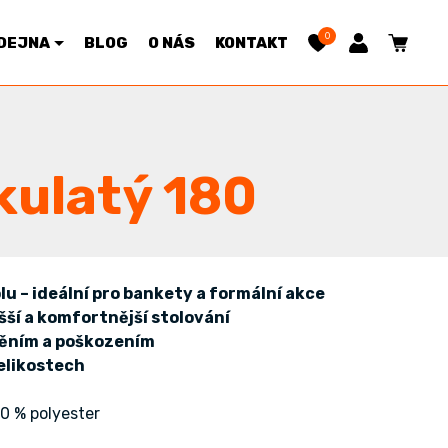
0
DEJNA
BLOG
O NÁS
KONTAKT
kulatý 180
u – ideální pro bankety a formální akce
šší a komfortnější stolování
něním a poškozením
elikostech
0 % polyester