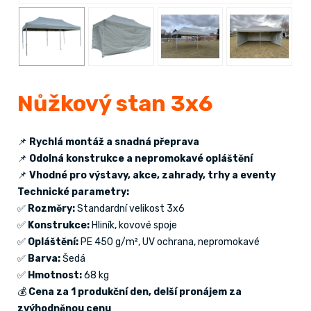
Nůžkový stan 3x6
📌
Rychlá montáž a snadná přeprava
📌
Odolná konstrukce a nepromokavé opláštění
📌
Vhodné pro výstavy, akce, zahrady, trhy a eventy
Technické parametry:
✅
Rozměry:
Standardní velikost 3x6
✅
Konstrukce:
Hliník, kovové spoje
✅
Opláštění:
PE 450 g/m², UV ochrana, nepromokavé
✅
Barva:
Šedá
✅
Hmotnost:
68 kg
💰
Cena za 1 produkční den, delší pronájem za
zvýhodněnou cenu