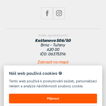
Sídlo společnosti
Kaštanova 506/50
Brno - Tuřany
620 00
IČO: 06375316
Zobrazit na mapě
Náš web používá cookies 🍪
Zajímavé odkazy
Odběr novinek
Tento web používá k poskytování služeb, personalizaci
reklam a analýze návštěvnosti soubory cookie.
Kontakt
Doporučení
Jak vybrat stan
Nabídka práce
Přijmout
Jak se připravit na event
Ostatní