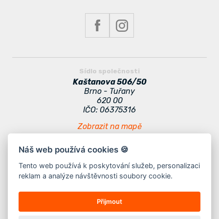
Sídlo společnosti
Kaštanova 506/50
Brno - Tuřany
620 00
IČO: 06375316
Zobrazit na mapě
Náš web používá cookies 🍪
Zajímavé odkazy
Odběr novinek
Tento web používá k poskytování služeb, personalizaci
reklam a analýze návštěvnosti soubory cookie.
Kontakt
Doporučení
Jak vybrat stan
Nabídka práce
Přijmout
Jak se připravit na event
Ostatní
Doprava a platba