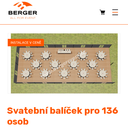
INSTALACE V CENĚ
Svatební balíček pro 136
osob