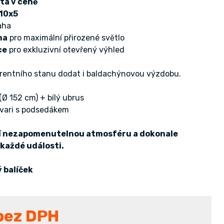
ta v ceně
 10x5
aha
ha
pro maximální přirozené světlo
ce
pro exkluzivní otevřený výhled
parentního stanu dodat i baldachýnovou výzdobu.
(Ø 152 cm) + bílý ubrus
avari s podsedákem
ří nezapomenutelnou atmosféru a dokonale
každé události.
 balíček
bez DPH