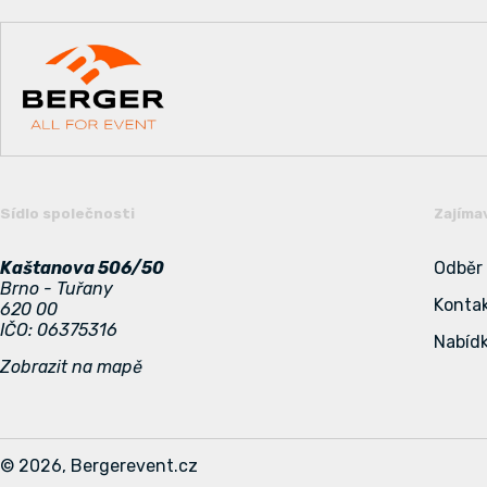
Sídlo společnosti
Zajíma
Kaštanova 506/50
Odběr
Brno - Tuřany
Konta
620 00
IČO: 06375316
Nabídk
Zobrazit na mapě
©
2026
, Bergerevent.cz