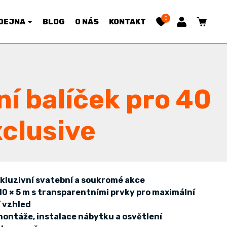
0
DEJNA
BLOG
O NÁS
KONTAKT
í balíček pro 40
clusive
xkluzivní svatební a soukromé akce
10 × 5 m
s transparentními prvky pro maximální
í vzhled
montáže, instalace nábytku a osvětlení