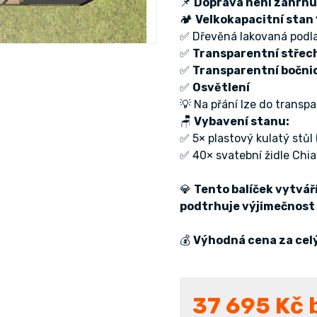
📌
Doprava není zahrnu
🏕
Velkokapacitní stan
✅ Dřevěná lakovaná podl
✅
Transparentní střec
✅
Transparentní bočni
✅
Osvětlení
💡 Na přání lze do trans
🪑
Vybavení stanu:
✅ 5× plastový kulatý stůl 
✅ 40× svatební židle Chi
💎
Tento balíček vytvá
podtrhuje výjimečnost 
💰
Výhodná cena za celý
37 695
Kč 