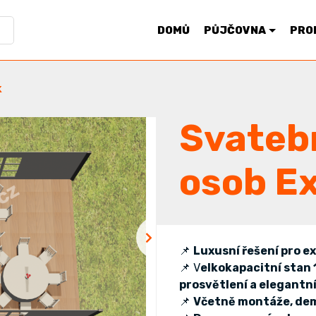
DOMŮ
PŮJČOVNA
PRO
k
Svatebn
osob Ex
📌
Luxusní řešení pro e
📌 V
elkokapacitní stan 
prosvětlení a elegantn
📌
Včetně mo
ntáže, de