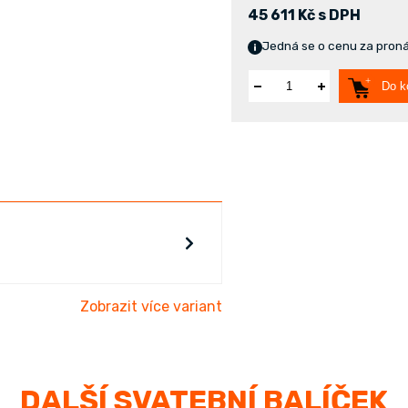
45 611 Kč s DPH
Jedná se o cenu za pronáj
Do k
Zobrazit více variant
DALŠÍ SVATEBNÍ BALÍČEK