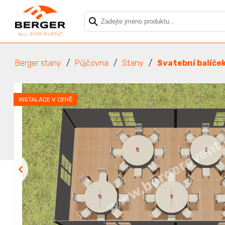
Berger stany
Půjčovna
Stany
Svatební balíče
INSTALACE V CENĚ