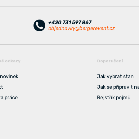
+420 731 597 867
objednavky@bergerevent.cz
vé odkazy
Doporučení
 novinek
Jak vybrat stan
kt
Jak se připravit n
a práce
Rejstřík pojmů