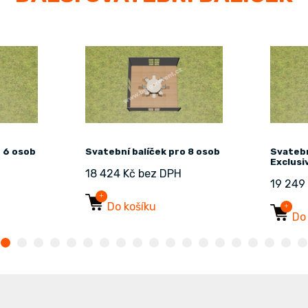
o 6 osob
Svatební balíček pro 8 osob
Svatebn
Exclusi
18 424 Kč bez DPH
19 249
Do košíku
Do