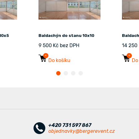
10x5
Baldachýn do stanu 10x10
Baldach
9 500 Kč bez DPH
14 250
Do košíku
Do
+420 731 597 867
objednavky@bergerevent.cz