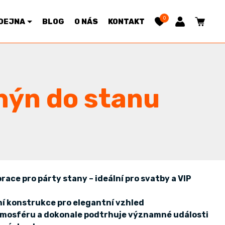
0
DEJNA
BLOG
O NÁS
KONTAKT
hýn do stanu
ace pro párty stany – ideální pro svatby a VIP
ční konstrukce pro elegantní vzhled
atmosféru a dokonale podtrhuje významné události