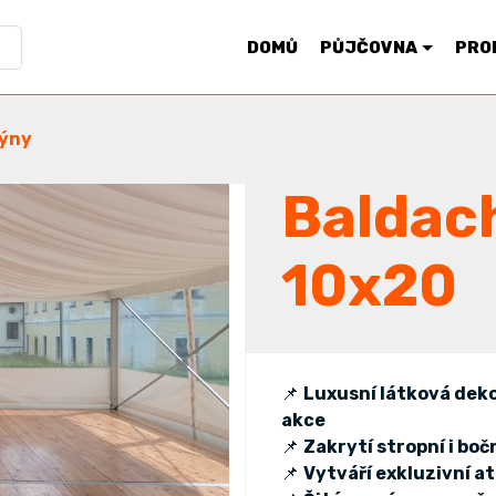
DOMŮ
PŮJČOVNA
PRO
ýny
Baldac
10x20
📌
Luxusní látková dekor
akce
📌
Zakrytí stropní i bo
📌
Vytváří exkluzivní 