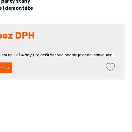
e párty stany
e i demontáže
bez DPH
em na 1 až 4 dny. Pro delší časové období je cena individuální.
ošíku