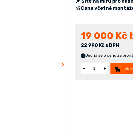
📌
Šité na míru pro naš
💰 Cena včetně montáž
19 000
Kč 
22 990 Kč s DPH
Jedná se o cenu za pronáj
Do k