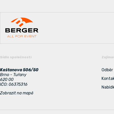
Sídlo společnosti
Zajíma
Kaštanova 506/50
Odběr
Brno - Tuřany
Konta
620 00
IČO: 06375316
Nabídk
Zobrazit na mapě