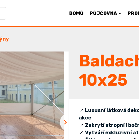
DOMŮ
PŮJČOVNA
PRO
ýny
Baldac
10x25
📌
Luxusní látková dekor
akce
📌
Zakrytí stropní i bo
📌
Vytváří exkluzivní 