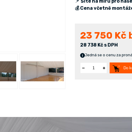
📌
Šité na míru pro naš
💰 Cena včetně montáž
23 750
Kč 
28 738 Kč s DPH
Jedná se o cenu za pronáj
Do k