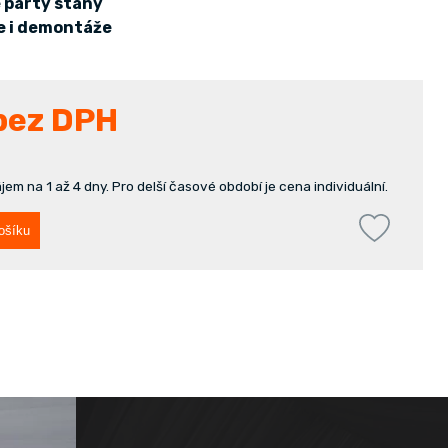
e párty stany
e i demontáže
bez DPH
em na 1 až 4 dny. Pro delší časové období je cena individuální.
ošíku