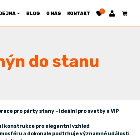
0
DEJNA
BLOG
O NÁS
KONTAKT
hýn do stanu
ace pro párty stany – ideální pro svatby a VIP
ční konstrukce pro elegantní vzhled
atmosféru a dokonale podtrhuje významné události